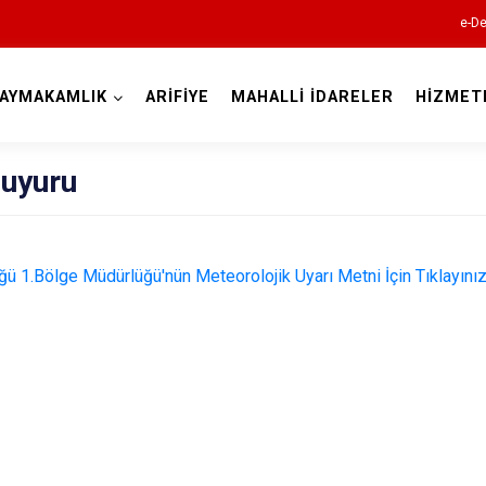
e-De
AYMAKAMLIK
ARİFİYE
MAHALLİ İDARELER
HİZMET
Sakarya
Duyuru
ü 1.Bölge Müdürlüğü'nün Meteorolojik Uyarı Metni İçin Tıklayınız
Akyazı
Ferizli
Geyve
Hendek
Karapürçek