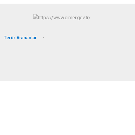
Arifiye
Erenler
Serdivan
Terör Arananlar