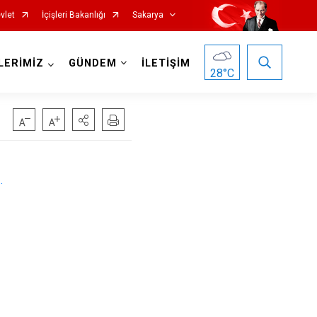
vlet
İçişleri Bakanlığı
Sakarya
LERİMİZ
GÜNDEM
İLETİŞİM
28
°C
.
Pamukova
Sapanca
Söğütlü
Taraklı
Adapazarı